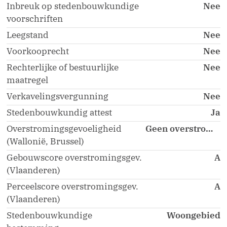
Inbreuk op stedenbouwkundige
Nee
voorschriften
Leegstand
Nee
Voorkooprecht
Nee
Rechterlijke of bestuurlijke
Nee
maatregel
Verkavelingsvergunning
Nee
Stedenbouwkundig attest
Ja
Overstromingsgevoeligheid
Geen overstromingsgebied
(Wallonië, Brussel)
Gebouwscore overstromingsgev.
A
(Vlaanderen)
Perceelscore overstromingsgev.
A
(Vlaanderen)
Stedenbouwkundige
Woongebied