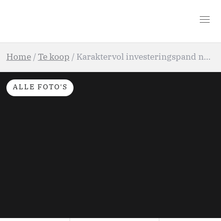
Home
/
Te koop
/
Karaktervol investeringspand nabij centrum Kortrijk
ALLE FOTO'S