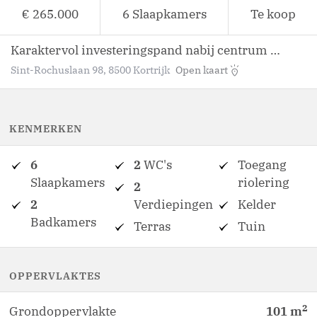
€ 265.000
6
Slaapkamers
Te koop
Karaktervol investeringspand nabij centrum Kortrijk
Sint-Rochuslaan 98, 8500 Kortrijk
Open kaart
KENMERKEN
6
2
WC's
Toegang
Slaapkamers
riolering
2
2
Verdiepingen
Kelder
Badkamers
Terras
Tuin
OPPERVLAKTES
2
Grondoppervlakte
101
m