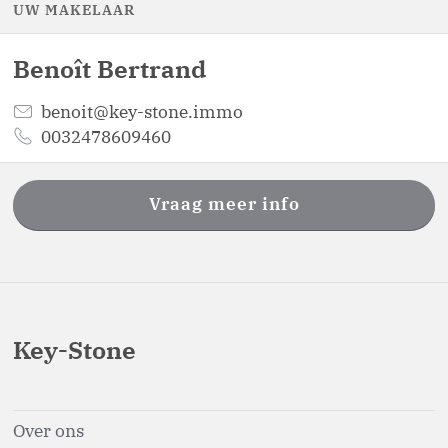
UW MAKELAAR
Benoît
Bertrand
benoit@key-stone.immo
0032478609460
Vraag meer info
Key-Stone
Over ons