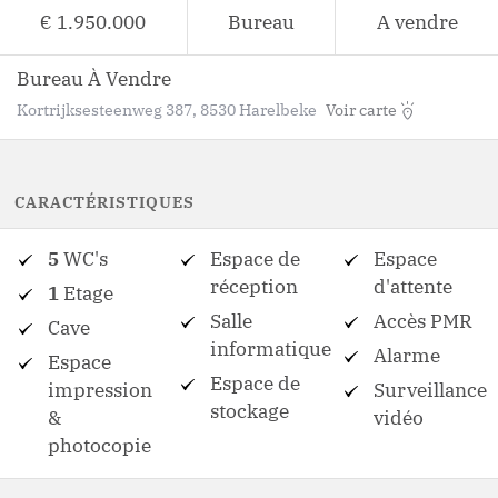
€ 1.950.000
Bureau
A vendre
Bureau À Vendre
Kortrijksesteenweg 387, 8530 Harelbeke
Voir carte
CARACTÉRISTIQUES
5
WC's
Espace de
Espace
réception
d'attente
1
Etage
Salle
Accès PMR
Cave
informatique
Alarme
Espace
Espace de
impression
Surveillance
stockage
&
vidéo
photocopie