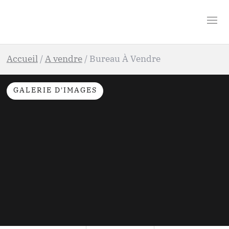
Accueil
/
A vendre
/
Bureau À Vendre
GALERIE D'IMAGES